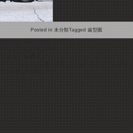
Posted in
未分類
Tagged
歯型圏
投
Previous:
2023_0923_1316
Next:
2023_1014_1229
稿
コメントを残す
ナ
メールアドレスが公開されることはありません。
※
が付い
ている欄は必須項目です
ビ
コメント
※
ゲ
ー
シ
ョ
ン