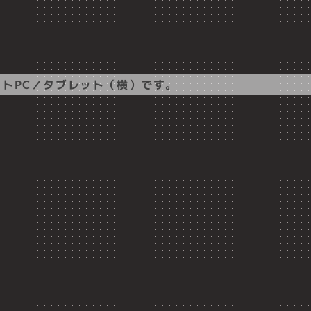
トPC／タブレット（横）です。