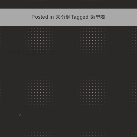
Posted in
未分類
Tagged
歯型圏
ている欄は必須項目です