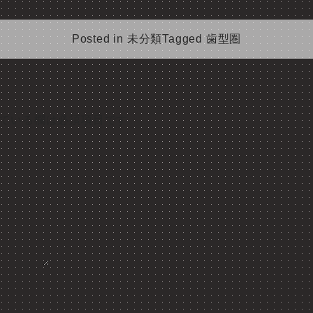
Posted in
未分類
Tagged
歯型圏
ている欄は必須項目です