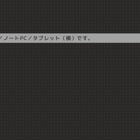
ノートPC／タブレット（横）です。