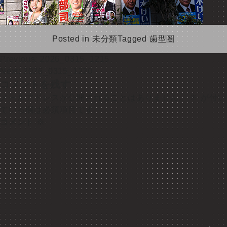
Posted in
未分類
Tagged
歯型圏
投
Previous:
2026_0315_1215
Next:
2026_0315_1220
稿
コメントを残す
ナ
メールアドレスが公開されることはありません。
※
が付い
ている欄は必須項目です
ビ
コメント
※
ゲ
ー
シ
ョ
ン