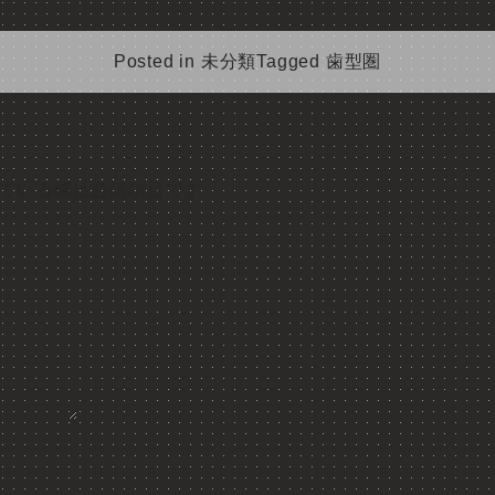
Posted in
未分類
Tagged
歯型圏
ている欄は必須項目です