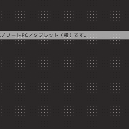
／ノートPC／タブレット（横）です。