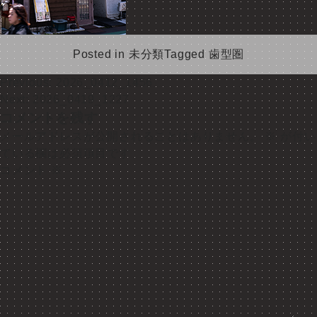
Posted in
未分類
Tagged
歯型圏
投
Previous:
2026_0412_1456
Next:
2026_0419_1227
稿
コメントを残す
ナ
メールアドレスが公開されることはありません。
※
が付い
ている欄は必須項目です
ビ
コメント
※
ゲ
ー
シ
ョ
ン