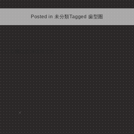
Posted in
未分類
Tagged
歯型圏
ている欄は必須項目です